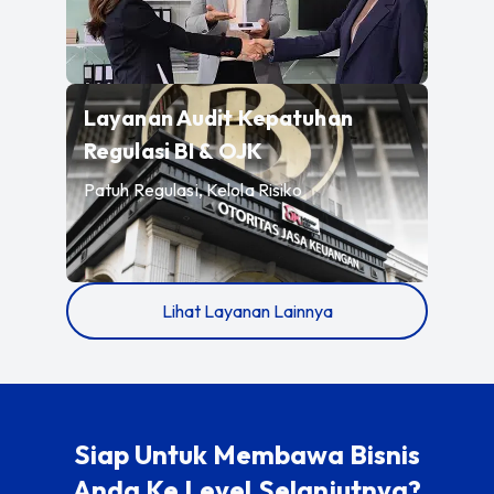
Layanan Audit Kepatuhan
—
Patuh Regulasi, Kelo
Regulasi BI & OJK
Patuh Regulasi, Kelola Risiko
Lihat Layanan Lainnya
Siap Untuk Membawa Bisnis
Anda Ke Level Selanjutnya?