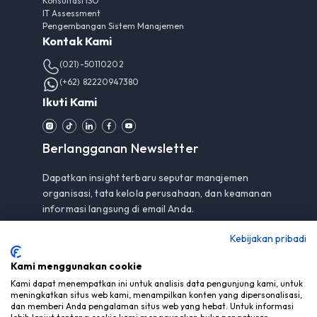
Konsultasi ISO
IT Assessment
Pengembangan Sistem Manajemen
Kontak Kami
(021)-50110202
(+62) 82220947380
Ikuti Kami
Berlangganan Newsletter
Dapatkan insight terbaru seputar manajemen
organisasi, tata kelola perusahaan, dan keamanan
informasi langsung di email Anda.
Kebijakan pribadi
Kami menggunakan cookie
Berlangganan
Kami dapat menempatkan ini untuk analisis data pengunjung kami, untuk
meningkatkan situs web kami, menampilkan konten yang dipersonalisasi,
Dengan berlangganan, Anda menyetujui
Pemberitahuan
dan memberi Anda pengalaman situs web yang hebat. Untuk informasi
Privasi
kami.