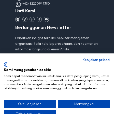
(+62) 82220947380
Ikuti Kami
Berlangganan Newsletter
Dapatkan insight terbaru seputar manajemen
organisasi, tata kelola perusahaan, dan keamanan
informasi langsung di email Anda.
Kebijakan pribadi
Kami menggunakan cookie
Berlangganan
Kami dapat menempatkan ini untuk analisis data pengunjung kami, untuk
meningkatkan situs web kami, menampilkan konten yang dipersonalisasi,
Dengan berlangganan, Anda menyetujui
Pemberitahuan
dan memberi Anda pengalaman situs web yang hebat. Untuk informasi
Privasi
kami.
lebih lanjut tentang cookie kami menggunakan buka pengaturan.
Oke, lanjutkan
Menyangkal
© Hak Cipta 2026 PT Mitra Berdaya Optima - Semua Hak
Dilindungi
Tidak, sesuaikan