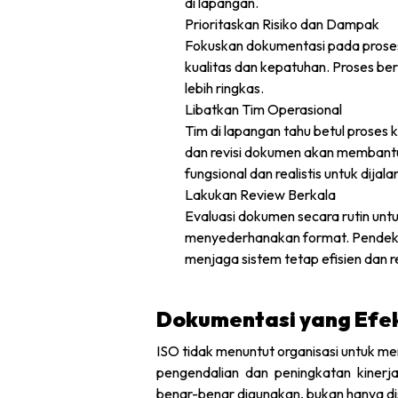
di lapangan.
Prioritaskan Risiko dan Dampak
Fokuskan dokumentasi pada proses 
kualitas dan kepatuhan. Proses be
lebih ringkas.
Libatkan Tim Operasional
Tim di lapangan tahu betul proses
dan revisi dokumen akan membant
fungsional dan realistis untuk dijala
Lakukan Review Berkala
Evaluasi dokumen secara rutin unt
menyederhanakan format. Pende
menjaga sistem tetap efisien dan r
Dokumentasi yang Efek
ISO tidak menuntut organisasi untuk m
pengendalian dan peningkatan kinerj
benar-benar digunakan, bukan hanya dis