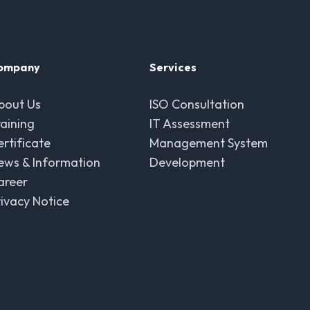
ompany
Services
bout Us
ISO Consultation
raining
IT Assessment
ertificate
Management System
ews & Information
Development
areer
rivacy Notice