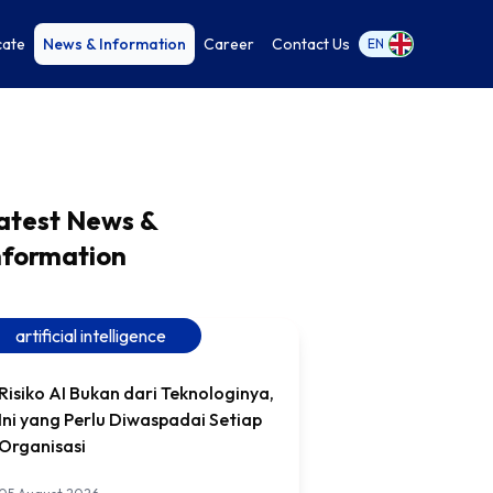
cate
News & Information
Career
Contact Us
EN
atest News &
nformation
artificial intelligence
Risiko AI Bukan dari Teknologinya,
Ini yang Perlu Diwaspadai Setiap
Organisasi