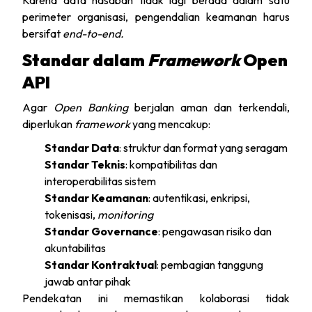
Karena data nasabah tidak lagi berada dalam satu
perimeter organisasi, pengendalian keamanan harus
bersifat
end-to-end.
Standar dalam
Framework
Open
API
Agar
Open Banking
berjalan aman dan terkendali,
diperlukan
framework
yang mencakup:
Standar Data
: struktur dan format yang seragam
Standar Teknis
: kompatibilitas dan
interoperabilitas sistem
Standar Keamanan
: autentikasi, enkripsi,
tokenisasi,
monitoring
Standar Governance
: pengawasan risiko dan
akuntabilitas
Standar Kontraktual
: pembagian tanggung
jawab antar pihak
Pendekatan ini memastikan kolaborasi tidak