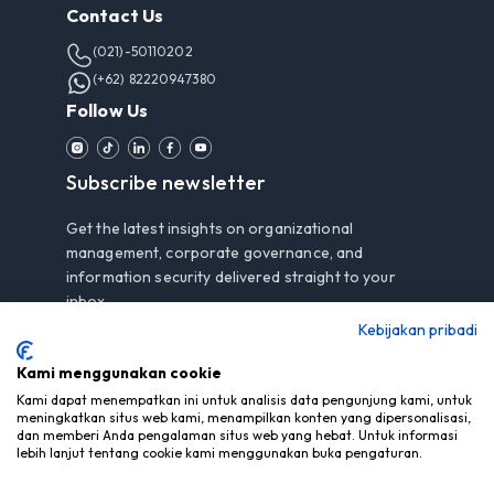
Contact Us
(021)-50110202
(+62) 82220947380
Follow Us
Subscribe newsletter
Get the latest insights on organizational
management, corporate governance, and
information security delivered straight to your
inbox.
Kebijakan pribadi
Kami menggunakan cookie
Subscribe
Kami dapat menempatkan ini untuk analisis data pengunjung kami, untuk
meningkatkan situs web kami, menampilkan konten yang dipersonalisasi,
dan memberi Anda pengalaman situs web yang hebat. Untuk informasi
By subscribing, you agree to our
Privacy Notice
.
lebih lanjut tentang cookie kami menggunakan buka pengaturan.