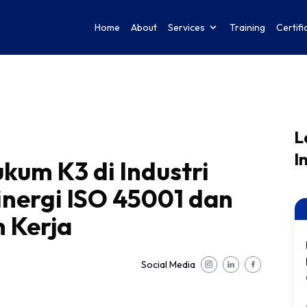
Home
About
Services
Training
Certifi
L
I
kum K3 di Industri
nergi ISO 45001 dan
 Kerja
Social Media