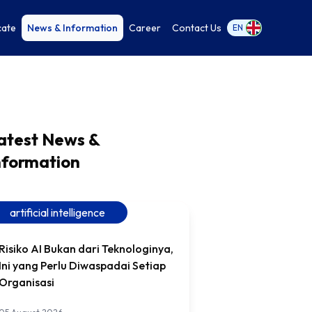
cate
News & Information
Career
Contact Us
EN
atest News &
nformation
artificial intelligence
Risiko AI Bukan dari Teknologinya,
Ini yang Perlu Diwaspadai Setiap
Organisasi