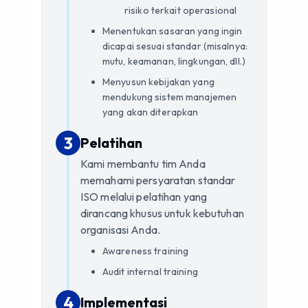
risiko terkait operasional
Menentukan sasaran yang ingin
dicapai sesuai standar (misalnya:
mutu, keamanan, lingkungan, dll.)
Menyusun kebijakan yang
mendukung sistem manajemen
yang akan diterapkan
3
3
.
Pelatihan
Kami membantu tim Anda
memahami persyaratan standar
ISO melalui pelatihan yang
dirancang khusus untuk kebutuhan
organisasi Anda.
Awareness training
Audit internal training
4
4
.
Implementasi