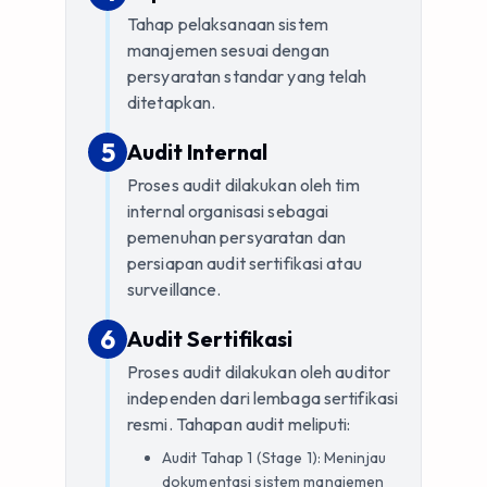
Tahap pelaksanaan sistem
manajemen sesuai dengan
persyaratan standar yang telah
ditetapkan.
5
5
.
Audit Internal
Proses audit dilakukan oleh tim
internal organisasi sebagai
pemenuhan persyaratan dan
persiapan audit sertifikasi atau
surveillance.
6
6
.
Audit Sertifikasi
Proses audit dilakukan oleh auditor
independen dari lembaga sertifikasi
resmi. Tahapan audit meliputi:
Audit Tahap 1 (Stage 1): Meninjau
dokumentasi sistem manajemen