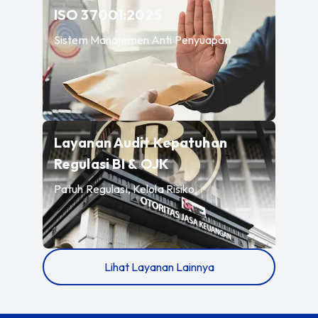
—
Sistem Manajemen A
ISO 37001:2025
Sistem Manajemen Anti Penyuapan
Layanan Audit Kepatuhan
—
Patuh Regulasi, Kelo
Regulasi BI & OJK
Patuh Regulasi, Kelola Risiko
Lihat Layanan Lainnya