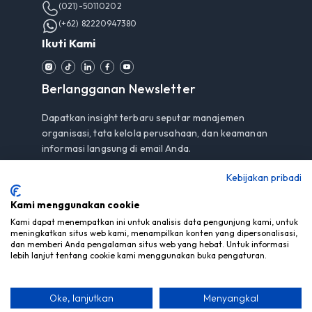
(021)-50110202
(+62) 82220947380
Ikuti Kami
Berlangganan Newsletter
Dapatkan insight terbaru seputar manajemen
organisasi, tata kelola perusahaan, dan keamanan
informasi langsung di email Anda.
Kebijakan pribadi
Kami menggunakan cookie
Berlangganan
Kami dapat menempatkan ini untuk analisis data pengunjung kami, untuk
meningkatkan situs web kami, menampilkan konten yang dipersonalisasi,
Dengan berlangganan, Anda menyetujui
Pemberitahuan
dan memberi Anda pengalaman situs web yang hebat. Untuk informasi
Privasi
kami.
lebih lanjut tentang cookie kami menggunakan buka pengaturan.
Oke, lanjutkan
Menyangkal
© Hak Cipta 2026 PT Mitra Berdaya Optima - Semua Hak