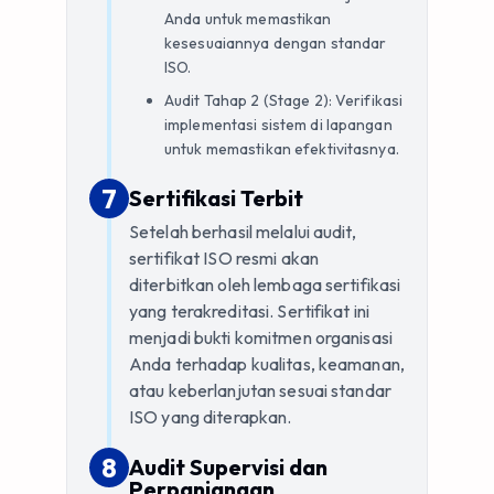
Anda untuk memastikan
kesesuaiannya dengan standar
ISO.
Audit Tahap 2 (Stage 2): Verifikasi
implementasi sistem di lapangan
untuk memastikan efektivitasnya.
7
7
.
Sertifikasi Terbit
Setelah berhasil melalui audit,
sertifikat ISO resmi akan
diterbitkan oleh lembaga sertifikasi
yang terakreditasi. Sertifikat ini
menjadi bukti komitmen organisasi
Anda terhadap kualitas, keamanan,
atau keberlanjutan sesuai standar
ISO yang diterapkan.
8
8
.
Audit Supervisi dan
Perpanjangan