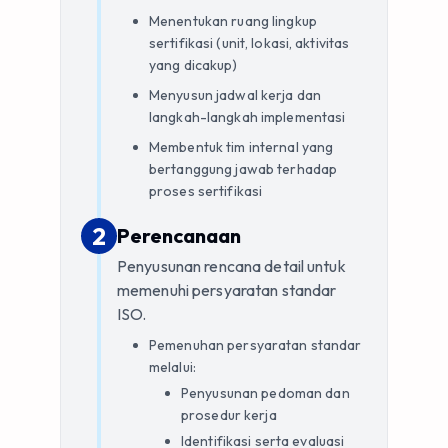
Menentukan ruang lingkup
sertifikasi (unit, lokasi, aktivitas
yang dicakup)
Menyusun jadwal kerja dan
langkah-langkah implementasi
Membentuk tim internal yang
bertanggung jawab terhadap
proses sertifikasi
2
2
.
Perencanaan
Penyusunan rencana detail untuk
memenuhi persyaratan standar
ISO.
Pemenuhan persyaratan standar
melalui:
Penyusunan pedoman dan
prosedur kerja
Identifikasi serta evaluasi