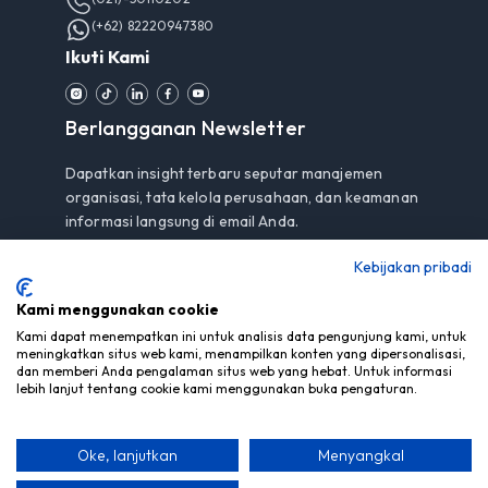
(+62) 82220947380
Ikuti Kami
Berlangganan Newsletter
Dapatkan insight terbaru seputar manajemen
organisasi, tata kelola perusahaan, dan keamanan
informasi langsung di email Anda.
Kebijakan pribadi
Kami menggunakan cookie
Berlangganan
Kami dapat menempatkan ini untuk analisis data pengunjung kami, untuk
meningkatkan situs web kami, menampilkan konten yang dipersonalisasi,
Dengan berlangganan, Anda menyetujui
Pemberitahuan
dan memberi Anda pengalaman situs web yang hebat. Untuk informasi
Privasi
kami.
lebih lanjut tentang cookie kami menggunakan buka pengaturan.
Oke, lanjutkan
Menyangkal
© Hak Cipta 2026 PT Mitra Berdaya Optima - Semua Hak