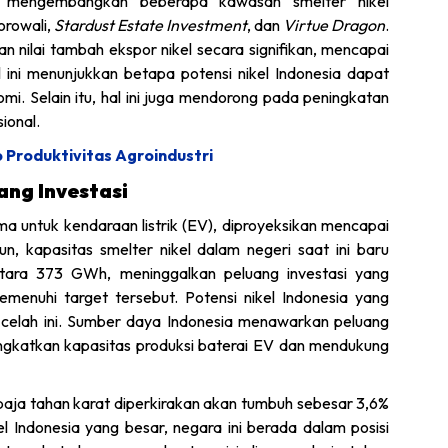
lah mengembangkan beberapa kawasan smelter nikel
orowali,
Stardust Estate Investment
, dan
Virtue Dragon
.
an nilai tambah ekspor nikel secara signifikan, mencapai
 ini menunjukkan betapa potensi nikel Indonesia dapat
i. Selain itu, hal ini juga mendorong pada peningkatan
sional.
Produktivitas Agroindustri
ang Investasi
ma untuk kendaraan listrik (EV), diproyeksikan mencapai
 kapasitas smelter nikel dalam negeri saat ini baru
ara 373 GWh, meninggalkan peluang investasi yang
menuhi target tersebut. Potensi nikel Indonesia yang
 celah ini. Sumber daya Indonesia menawarkan peluang
ingkatkan kapasitas produksi baterai EV dan mendukung
 baja tahan karat diperkirakan akan tumbuh sebesar 3,6%
 Indonesia yang besar, negara ini berada dalam posisi