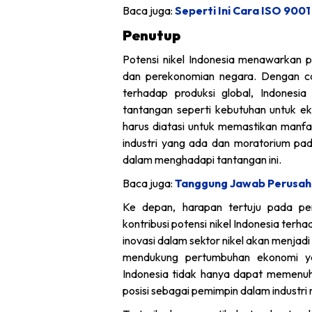
Baca juga:
Seperti Ini Cara ISO 900
Penutup
Potensi nikel Indonesia menawarkan 
dan perekonomian negara. Dengan cad
terhadap produksi global, Indonesi
tantangan seperti kebutuhan untuk eks
harus diatasi untuk memastikan manfaa
industri yang ada dan moratorium pada
dalam menghadapi tantangan ini.
Baca juga:
Tanggung Jawab Perusahaa
Ke depan, harapan tertuju pada p
kontribusi potensi nikel Indonesia terh
inovasi dalam sektor nikel akan menja
mendukung pertumbuhan ekonomi ya
Indonesia tidak hanya dapat memenuhi
posisi sebagai pemimpin dalam industri n