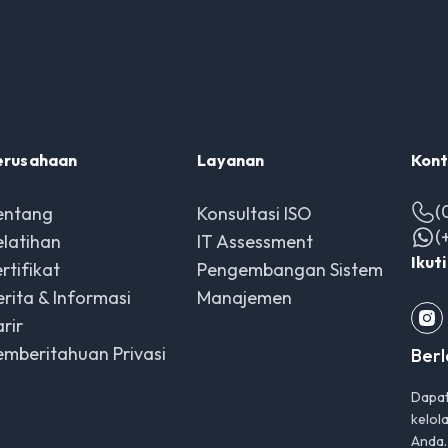
erusahaan
Layanan
Kont
(
entang
Konsultasi ISO
(
elatihan
IT Assessment
Ikut
rtifikat
Pengembangan Sistem
erita & Informasi
Manajemen
rir
emberitahuan Privasi
Ber
Dapat
kelol
Anda.