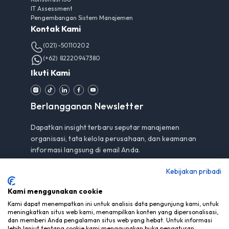
IT Assessment
Pengembangan Sistem Manajemen
Kontak Kami
(021)-50110202
(+62) 82220947380
Ikuti Kami
Berlangganan Newsletter
Dapatkan insight terbaru seputar manajemen
organisasi, tata kelola perusahaan, dan keamanan
informasi langsung di email Anda.
Kebijakan pribadi
Kami menggunakan cookie
Berlangganan
Kami dapat menempatkan ini untuk analisis data pengunjung kami, untuk
meningkatkan situs web kami, menampilkan konten yang dipersonalisasi,
Dengan berlangganan, Anda menyetujui
Pemberitahuan
dan memberi Anda pengalaman situs web yang hebat. Untuk informasi
Privasi
kami.
lebih lanjut tentang cookie kami menggunakan buka pengaturan.