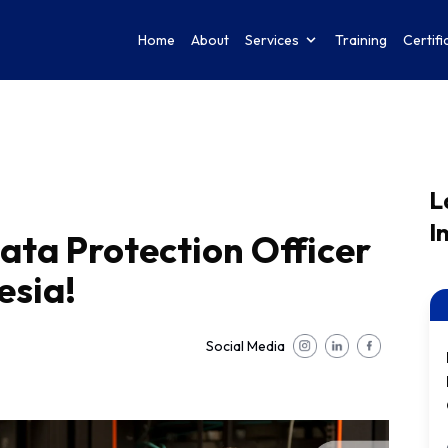
Home
About
Services
Training
Certifi
L
I
ata Protection Officer
esia!
Social Media