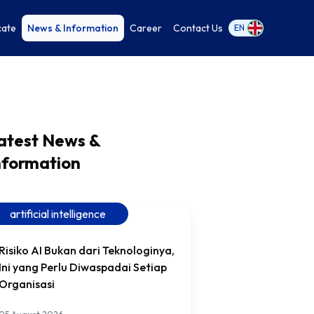
cate
News & Information
Career
Contact Us
EN
atest News &
nformation
artificial intelligence
Risiko AI Bukan dari Teknologinya,
Ini yang Perlu Diwaspadai Setiap
Organisasi