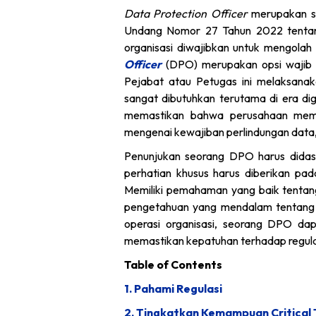
Data Protection Officer
merupakan sa
Undang Nomor 27 Tahun 2022 tentang
organisasi diwajibkan untuk mengola
Officer
(DPO) merupakan opsi wajib ya
Pejabat atau Petugas ini melaksanakan
sangat dibutuhkan terutama di era digi
memastikan bahwa perusahaan memat
mengenai kewajiban perlindungan data,
Penunjukan seorang DPO harus didasar
perhatian khusus harus diberikan pa
Memiliki pemahaman yang baik tentang
pengetahuan yang mendalam tentang 
operasi organisasi, seorang DPO da
memastikan kepatuhan terhadap regulas
Table of Contents
1. Pahami Regulasi
2. Tingkatkan Kemampuan Critical 