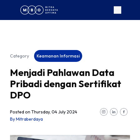
Category
Keamanan Informasi
Menjadi Pahlawan Data
Pribadi dengan Sertifikat
DPO
Posted on
Thursday, 04 July 2024
By
Mitraberdaya