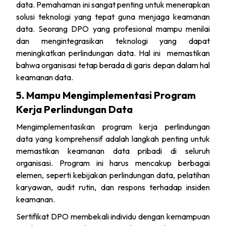
data. Pemahaman ini sangat penting untuk menerapkan
solusi teknologi yang tepat guna menjaga keamanan
data. Seorang DPO yang profesional mampu menilai
dan mengintegrasikan teknologi yang dapat
meningkatkan perlindungan data. Hal ini memastikan
bahwa organisasi tetap berada di garis depan dalam hal
keamanan data.
5. Mampu Mengimplementasi Program
Kerja Perlindungan Data
Mengimplementasikan program kerja perlindungan
data yang komprehensif adalah langkah penting untuk
memastikan keamanan data pribadi di seluruh
organisasi. Program ini harus mencakup berbagai
elemen, seperti kebijakan perlindungan data, pelatihan
karyawan, audit rutin, dan respons terhadap insiden
keamanan.
Sertifikat DPO membekali individu dengan kemampuan