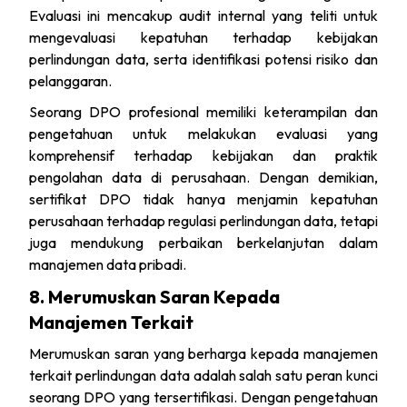
Evaluasi ini mencakup audit internal yang teliti untuk
mengevaluasi kepatuhan terhadap kebijakan
perlindungan data, serta identifikasi potensi risiko dan
pelanggaran.
Seorang DPO profesional memiliki keterampilan dan
pengetahuan untuk melakukan evaluasi yang
komprehensif terhadap kebijakan dan praktik
pengolahan data di perusahaan. Dengan demikian,
sertifikat DPO tidak hanya menjamin kepatuhan
perusahaan terhadap regulasi perlindungan data, tetapi
juga mendukung perbaikan berkelanjutan dalam
manajemen data pribadi.
8. Merumuskan Saran Kepada
Manajemen Terkait
Merumuskan saran yang berharga kepada manajemen
terkait perlindungan data adalah salah satu peran kunci
seorang DPO yang tersertifikasi. Dengan pengetahuan