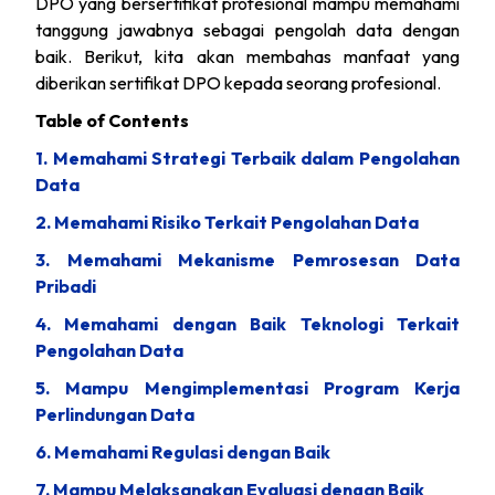
DPO yang bersertifikat profesional mampu memahami
tanggung jawabnya sebagai pengolah data dengan
baik. Berikut, kita akan membahas manfaat yang
diberikan sertifikat DPO kepada seorang profesional.
Table of Contents
1. Memahami Strategi Terbaik dalam Pengolahan
Data
2. Memahami Risiko Terkait Pengolahan Data
3. Memahami Mekanisme Pemrosesan Data
Pribadi
4. Memahami dengan Baik Teknologi Terkait
Pengolahan Data
5. Mampu Mengimplementasi Program Kerja
Perlindungan Data
6. Memahami Regulasi dengan Baik
7. Mampu Melaksanakan Evaluasi dengan Baik