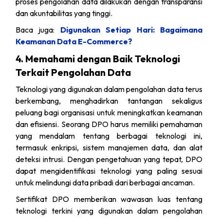
proses pengolahan data dilakukan dengan transparansi
dan akuntabilitas yang tinggi.
Baca juga:
Digunakan Setiap Hari: Bagaimana
Keamanan Data E-Commerce?
4. Memahami dengan Baik Teknologi
Terkait Pengolahan Data
Teknologi yang digunakan dalam pengolahan data terus
berkembang, menghadirkan tantangan sekaligus
peluang bagi organisasi untuk meningkatkan keamanan
dan efisiensi. Seorang DPO harus memiliki pemahaman
yang mendalam tentang berbagai teknologi ini,
termasuk enkripsi, sistem manajemen data, dan alat
deteksi intrusi. Dengan pengetahuan yang tepat, DPO
dapat mengidentifikasi teknologi yang paling sesuai
untuk melindungi data pribadi dari berbagai ancaman.
Sertifikat DPO memberikan wawasan luas tentang
teknologi terkini yang digunakan dalam pengolahan