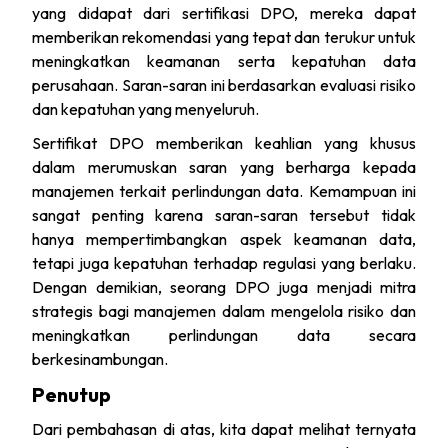
yang didapat dari sertifikasi DPO, mereka dapat
memberikan rekomendasi yang tepat dan terukur untuk
meningkatkan keamanan serta kepatuhan data
perusahaan. Saran-saran ini berdasarkan evaluasi risiko
dan kepatuhan yang menyeluruh.
Sertifikat DPO memberikan keahlian yang khusus
dalam merumuskan saran yang berharga kepada
manajemen terkait perlindungan data. Kemampuan ini
sangat penting karena saran-saran tersebut tidak
hanya mempertimbangkan aspek keamanan data,
tetapi juga kepatuhan terhadap regulasi yang berlaku.
Dengan demikian, seorang DPO juga menjadi mitra
strategis bagi manajemen dalam mengelola risiko dan
meningkatkan perlindungan data secara
berkesinambungan.
Penutup
Dari pembahasan di atas, kita dapat melihat ternyata