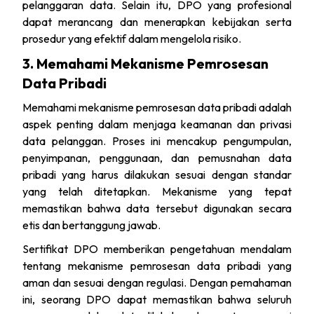
pelanggaran data. Selain itu, DPO yang profesional
dapat merancang dan menerapkan kebijakan serta
prosedur yang efektif dalam mengelola risiko.
3. Memahami Mekanisme Pemrosesan
Data Pribadi
Memahami mekanisme pemrosesan data pribadi adalah
aspek penting dalam menjaga keamanan dan privasi
data pelanggan. Proses ini mencakup pengumpulan,
penyimpanan, penggunaan, dan pemusnahan data
pribadi yang harus dilakukan sesuai dengan standar
yang telah ditetapkan. Mekanisme yang tepat
memastikan bahwa data tersebut digunakan secara
etis dan bertanggung jawab.
Sertifikat DPO memberikan pengetahuan mendalam
tentang mekanisme pemrosesan data pribadi yang
aman dan sesuai dengan regulasi. Dengan pemahaman
ini, seorang DPO dapat memastikan bahwa seluruh