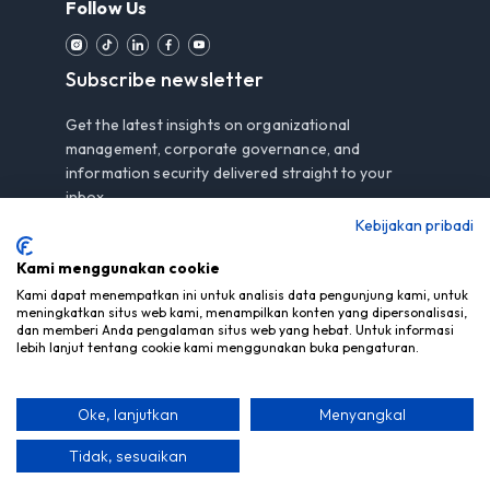
Follow Us
Subscribe newsletter
Get the latest insights on organizational
management, corporate governance, and
information security delivered straight to your
inbox.
Kebijakan pribadi
Kami menggunakan cookie
Subscribe
Kami dapat menempatkan ini untuk analisis data pengunjung kami, untuk
meningkatkan situs web kami, menampilkan konten yang dipersonalisasi,
dan memberi Anda pengalaman situs web yang hebat. Untuk informasi
By subscribing, you agree to our
Privacy Notice
.
lebih lanjut tentang cookie kami menggunakan buka pengaturan.
Oke, lanjutkan
Menyangkal
© Copyright 2026 PT Mitra Berdaya Optima - All Rights
Reserved
Tidak, sesuaikan