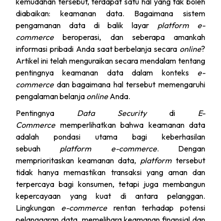
kemudahan tersebut, terdapat satu hal yang tak boleh
diabaikan: keamanan data. Bagaimana sistem
pengamanan data di balik layar
platform e-
commerce
beroperasi, dan seberapa amankah
informasi pribadi Anda saat berbelanja secara
online
?
Artikel ini telah menguraikan secara mendalam tentang
pentingnya keamanan data dalam konteks
e-
commerce
dan bagaimana hal tersebut memengaruhi
pengalaman belanja
online
Anda.
Pentingnya
Data Security
di
E-
Commerce
memperlihatkan bahwa keamanan data
adalah pondasi utama bagi keberhasilan
sebuah
platform e-commerce
. Dengan
memprioritaskan keamanan data,
platform
tersebut
tidak hanya memastikan transaksi yang aman dan
terpercaya bagi konsumen, tetapi juga membangun
kepercayaan yang kuat di antara pelanggan.
Lingkungan
e-commerce
rentan terhadap potensi
pelanggaran data, memelihara keamanan finansial dan