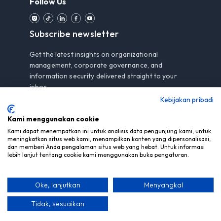
Follow Us
Subscribe newsletter
Get the latest insights on organizational
management, corporate governance, and
information security delivered straight to your
inbox.
Kebijakan pribadi
Kami menggunakan cookie
Subscribe
Kami dapat menempatkan ini untuk analisis data pengunjung kami, untuk
meningkatkan situs web kami, menampilkan konten yang dipersonalisasi,
dan memberi Anda pengalaman situs web yang hebat. Untuk informasi
By subscribing, you agree to our
Privacy Notice
.
lebih lanjut tentang cookie kami menggunakan buka pengaturan.
Oke, lanjutkan
Menyangkal
© Copyright 2026 PT Mitra Berdaya Optima - All Rights
Reserved
Tidak, sesuaikan