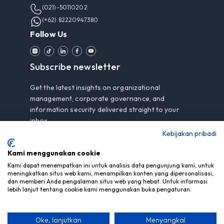
(021)-50110202
(+62) 82220947380
Follow Us
Subscribe newsletter
Get the latest insights on organizational
management, corporate governance, and
information security delivered straight to your
inbox.
Kebijakan pribadi
Kami menggunakan cookie
Subscribe
Kami dapat menempatkan ini untuk analisis data pengunjung kami, untuk
meningkatkan situs web kami, menampilkan konten yang dipersonalisasi,
dan memberi Anda pengalaman situs web yang hebat. Untuk informasi
By subscribing, you agree to our
Privacy Notice
.
lebih lanjut tentang cookie kami menggunakan buka pengaturan.
Oke, lanjutkan
Menyangkal