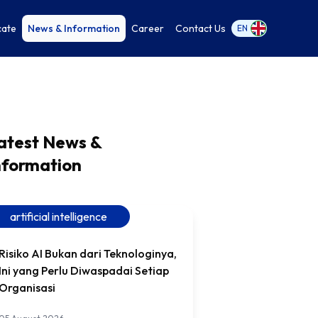
cate
News & Information
Career
Contact Us
EN
atest News &
nformation
artificial intelligence
Risiko AI Bukan dari Teknologinya,
Ini yang Perlu Diwaspadai Setiap
Organisasi