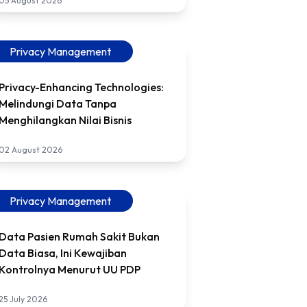
05 August 2026
Privacy Management
Privacy-Enhancing Technologies:
Melindungi Data Tanpa
Menghilangkan Nilai Bisnis
02 August 2026
Privacy Management
Data Pasien Rumah Sakit Bukan
Data Biasa, Ini Kewajiban
Kontrolnya Menurut UU PDP
25 July 2026