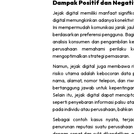
Dampak Positif dan Negatif
Jejak digital memiliki manfaat signifik
digital memungkinkan adanya konektivita
Ini mempermudah komunikasi jarak jauh
berdasarkan preferensi pengguna. Bagi 
analisis konsumen dan pengambilan ke
perusahaan memahami perilaku kon
mengoptimalkan strategi pemasaran.
Namun, jejak digital juga membawa ri
risiko utama adalah kebocoran data pr
nama, alamat, nomor telepon, dan riwa
bertanggung jawab untuk kepentingan i
Selain itu, jejak digital dapat menci
seperti penyebaran informasi palsu at
pada individu atau perusahaan, bahkan
Sebagai contoh kasus nyata, terja
penurunan reputasi suatu perusahaan 
dengan cepat dan sulit dikendalikan, 