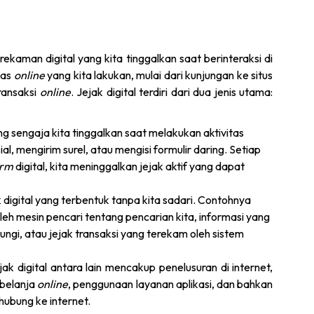
ekaman digital yang kita tinggalkan saat berinteraksi di
tas
online
yang kita lakukan, mulai dari kunjungan ke situs
transaksi
online
. Jejak digital terdiri dari dua jenis utama:
ang sengaja kita tinggalkan saat melakukan aktivitas
ial, mengirim surel, atau mengisi formulir daring. Setiap
orm
digital, kita meninggalkan jejak aktif yang dapat
ejak digital yang terbentuk tanpa kita sadari. Contohnya
eh mesin pencari tentang pencarian kita, informasi yang
ungi, atau jejak transaksi yang terekam oleh sistem
ak digital antara lain mencakup penelusuran di internet,
rbelanja
online
, penggunaan layanan aplikasi, dan bahkan
hubung ke internet.