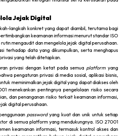
ola Jejak Digital
ngkah-langkah konkret yang dapat diambil, terutama bagi
pertimbangkan keamanan informasi menurut standar ISO
rutin mengaudit dan mengelola jejak digital perusahaan.
asi terhadap data yang dikumpulkan, serta menghapus
rivasi yang telah ditetapkan.
uran privasi dengan ketat pada semua
platform
yang
hwa pengaturan privasi di media sosial, aplikasi bisnis,
 untuk meminimalkan jejak digital yang dapat diakses oleh
001 menekankan pentingnya pengelolaan risiko secara
laian, dan penanganan risiko terkait keamanan informasi,
jak digital perusahaan.
n penggunaan
password
yang kuat dan unik untuk setiap
faktor di semua platform yang mendukungnya. ISO 27001
en keamanan informasi, termasuk kontrol akses dan