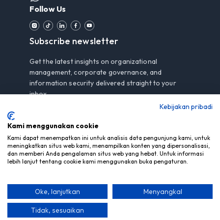
Follow Us
Subscribe newsletter
Get the latest insights on organizational
management, corporate governance, and
information security delivered straight to your
inbox.
Kebijakan pribadi
Kami menggunakan cookie
Subscribe
Kami dapat menempatkan ini untuk analisis data pengunjung kami, untuk
meningkatkan situs web kami, menampilkan konten yang dipersonalisasi,
dan memberi Anda pengalaman situs web yang hebat. Untuk informasi
By subscribing, you agree to our
Privacy Notice
.
lebih lanjut tentang cookie kami menggunakan buka pengaturan.
Oke, lanjutkan
Menyangkal
© Copyright 2026 PT Mitra Berdaya Optima - All Rights
Reserved
Tidak, sesuaikan