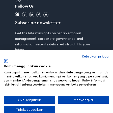
Follow Us
Subscribe newsletter
Get the latest insights on organizational
management, corporate governance, and
information security delivered straight to your
inbox.
Kebijakan pribadi
Kami menggunakan cookie
Subscribe
Kami dapat menempatkan ini untuk analisis data pengunjung kami, untuk
meningkatkan situs web kami, menampilkan konten yang dipersonalisasi,
dan memberi Anda pengalaman situs web yang hebat. Untuk informasi
By subscribing, you agree to our
Privacy Notice
.
lebih lanjut tentang cookie kami menggunakan buka pengaturan.
Oke, lanjutkan
Menyangkal
© Copyright 2026 PT Mitra Berdaya Optima - All Rights
Reserved
Tidak, sesuaikan