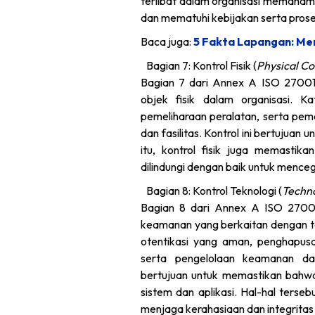
terlibat dalam organisasi memaha
dan mematuhi kebijakan serta prosed
Baca juga:
5 Fakta Lapangan: Men
Bagian 7: Kontrol Fisik (
Physical Co
Bagian 7 dari Annex A ISO 27001,
objek fisik dalam organisasi. K
pemeliharaan peralatan, serta pema
dan fasilitas. Kontrol ini bertujuan u
itu, kontrol fisik juga memasti
dilindungi dengan baik untuk menc
Bagian 8: Kontrol Teknologi (
Techno
Bagian 8 dari Annex A ISO 27001,
keamanan yang berkaitan dengan tek
otentikasi yang aman, penghapus
serta pengelolaan keamanan da
bertujuan untuk memastikan bahwa
sistem dan aplikasi. Hal-hal terseb
menjaga kerahasiaan dan integritas