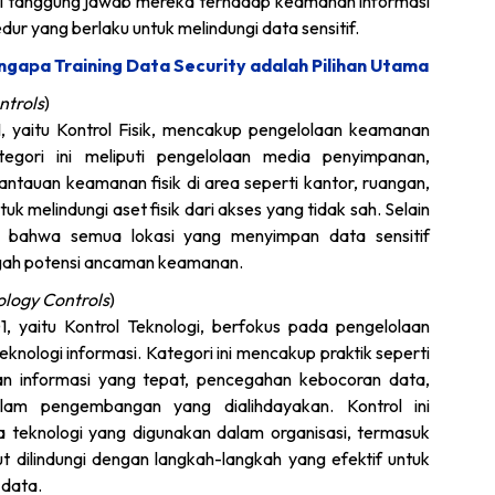
mi tanggung jawab mereka terhadap keamanan informasi
ur yang berlaku untuk melindungi data sensitif.
gapa Training Data Security adalah Pilihan Utama
ntrols
)
 yaitu Kontrol Fisik, mencakup pengelolaan keamanan
ategori ini meliputi pengelolaan media penyimpanan,
ntauan keamanan fisik di area seperti kantor, ruangan,
ntuk melindungi aset fisik dari akses yang tidak sah. Selain
kan bahwa semua lokasi yang menyimpan data sensitif
egah potensi ancaman keamanan.
logy Controls
)
 yaitu Kontrol Teknologi, berfokus pada pengelolaan
nologi informasi. Kategori ini mencakup praktik seperti
an informasi yang tepat, pencegahan kebocoran data,
lam pengembangan yang dialihdayakan. Kontrol ini
 teknologi yang digunakan dalam organisasi, termasuk
ut dilindungi dengan langkah-langkah yang efektif untuk
 data.