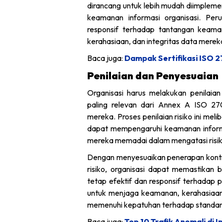
dirancang untuk lebih mudah diimpleme
keamanan informasi organisasi. Per
responsif terhadap tantangan keam
kerahasiaan, dan integritas data mereka
Baca juga:
Dampak Sertifikasi ISO 
Penilaian dan Penyesuaian
Organisasi harus melakukan penilaian
paling relevan dari Annex A ISO 27
mereka. Proses penilaian risiko ini mel
dapat mempengaruhi keamanan informa
mereka memadai dalam mengatasi risiko 
Dengan menyesuaikan penerapan kontrol
risiko, organisasi dapat memastika
tetap efektif dan responsif terhadap 
untuk menjaga keamanan, kerahasiaan, 
memenuhi kepatuhan terhadap standar 
Baca juga:
Top 10 Trafik Anomali di