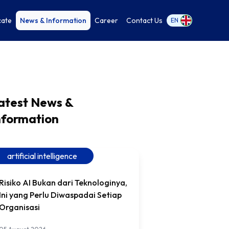
cate
News & Information
Career
Contact Us
EN
atest News &
nformation
artificial intelligence
Risiko AI Bukan dari Teknologinya,
Ini yang Perlu Diwaspadai Setiap
Organisasi