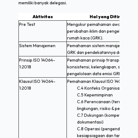
memiliki banyak delegasi.
Aktivitas
Hal yang Ditingkatka
Pre Test
Mengukur pemahaman awal peserta t
perubahan iklim dan pengelolaan emi
rumah kaca (GRK).
Sistem Manajemen
Pemahaman sistem manajemen inven
GRK dan pendekatannya dalam organ
Prinsip ISO 14064-
Pemahaman prinsip transparansi, ak
1:2018
konsistensi, kelengkapan, serta rel
pengelolaan data emisi GRK.
Klausul ISO 14064-
Pemahaman Klausul ISO 14064-1:201
1:2018
C.4 Konteks Organisasi
C.5 Kepemimpinan
C.6 Perencanaan (termasuk as
lingkungan, risiko & peluang)
C.7 Dukungan (kompetensi, kom
dokumentasi)
C.8 Operasi (pengendalian ope
kesiapsiagaan dan tanggap dar