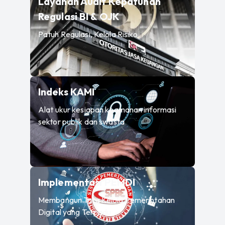
Layanan Audit Kepatuhan
—
Patuh Regulasi, Kelo
Regulasi BI & OJK
Patuh Regulasi, Kelola Risiko
—
Alat ukur kesiapan keama
Indeks KAMI
Alat ukur kesiapan keamanan informasi
sektor publik dan swasta
—
Membangun Tata 
Implementasi PEMDI
Membangun Tata Kelola Pemerintahan
Digital yang Terpadu