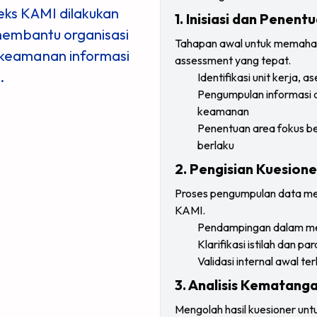
ks KAMI dilakukan
1. Inisiasi dan Penen
membantu organisasi
Tahapan awal untuk memaham
keamanan informasi
assessment yang tepat.
.
Identifikasi unit kerja, a
Pengumpulan informasi aw
keamanan
Penentuan area fokus be
berlaku
2. Pengisian Kuesione
Proses pengumpulan data mela
KAMI.
Pendampingan dalam menj
Klarifikasi istilah dan p
Validasi internal awal 
3. Analisis Kematang
Mengolah hasil kuesioner unt