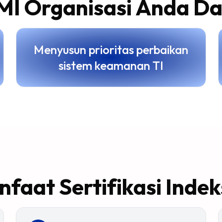
MI Organisasi Anda D
Menyusun prioritas perbaikan
sistem keamanan TI
faat Sertifikasi Inde