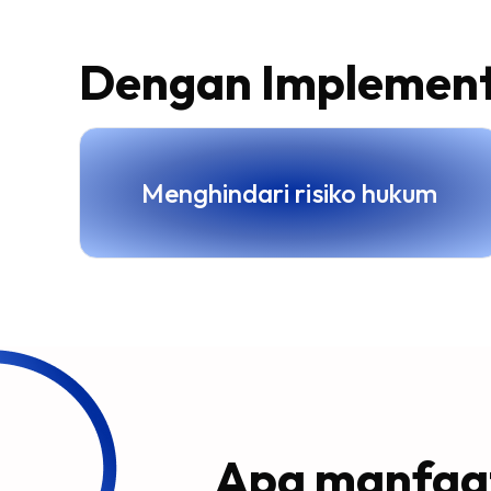
Dengan Implement
Menghindari risiko hukum
Apa manfaat