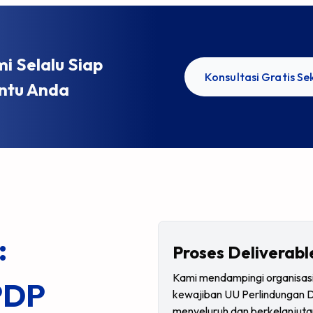
mi Selalu Siap
Konsultasi Gratis S
tu Anda
:
Proses Deliverab
Kami mendampingi organisasi
PDP
kewajiban UU Perlindungan D
menyeluruh dan berkelanjuta