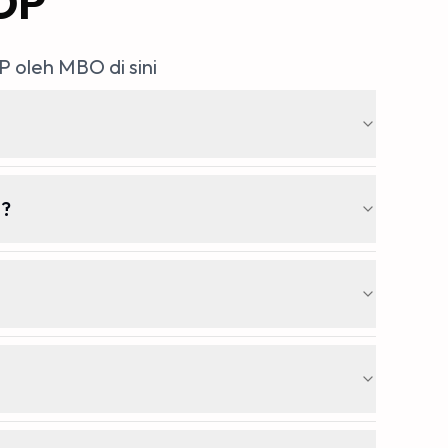
DP
oleh MBO di sini
 ?