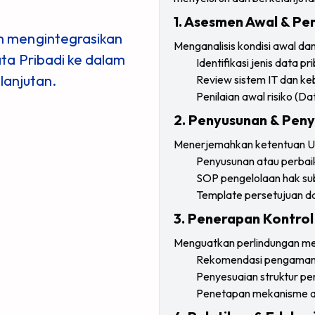
1. Asesmen Awal & Pe
m mengintegrasikan
Menganalisis kondisi awal dan 
ta Pribadi ke dalam
Identifikasi jenis data p
lanjutan.
Review sistem IT dan keb
Penilaian awal risiko (
2. Penyusunan & Pen
Menerjemahkan ketentuan UU
Penyusunan atau perbaik
SOP pengelolaan hak sub
Template persetujuan da
3. Penerapan Kontrol
Menguatkan perlindungan mela
Rekomendasi pengamana
Penyesuaian struktur p
Penetapan mekanisme au