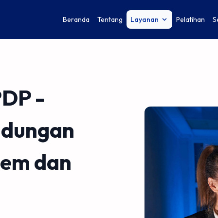
Beranda
Tentang
Layanan
Pelatihan
S
PDP -
indungan
tem dan