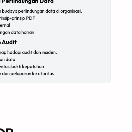
si Perlindungan Data
daya perlindungan data di organisasi.
rinsip-prinsip PDP
ernal
ungan data harian
n Audit
ap hadapi audit dan insiden.
gan data
entasi bukti kepatuhan
 dan pelaporan ke otoritas