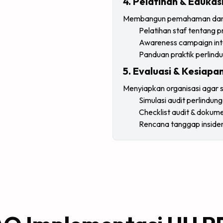
4. Pelatihan & Eduka
Membangun pemahaman dan bu
Pelatihan staf tentang p
Awareness campaign int
Panduan praktik perlind
5. Evaluasi & Kesiapa
Menyiapkan organisasi agar si
Simulasi audit perlindun
Checklist audit & dokum
Rencana tanggap insiden