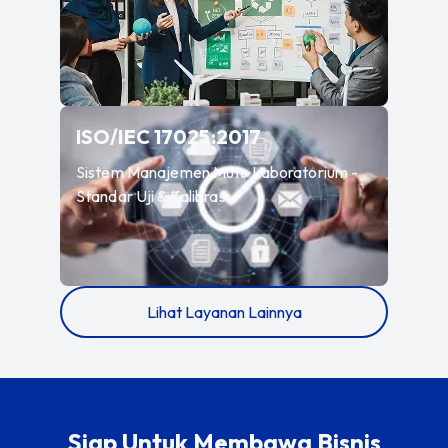
—
Sistem Manajemen
ISO/IEC 17025:2017
Sistem Manajemen Mutu Laboratorium -
Standar Uji & Kalibrasi
Lihat Layanan Lainnya
Siap Untuk Membawa Bisnis