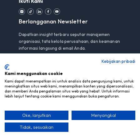
Ikuti Kami
Berlangganan Newsletter
Dapatkan insight terbaru seputar manajemen
organisasi, tata kelola perusahaan, dan keamanan
informasi langsung di email Anda.
Kebijakan pribadi
Kami menggunakan cookie
Berlangganan
Kami dapat menempatkan ini untuk analisis data pengunjung kami, untuk
meningkatkan situs web kami, menampilkan konten yang dipersonalisasi,
Dengan berlangganan, Anda menyetujui
Pemberitahuan
dan memberi Anda pengalaman situs web yang hebat. Untuk informasi
Privasi
kami.
lebih lanjut tentang cookie kami menggunakan buka pengaturan.
Oke, lanjutkan
Menyangkal
© Hak Cipta 2026 PT Mitra Berdaya Optima - Semua Hak
Dilindungi
Tidak, sesuaikan