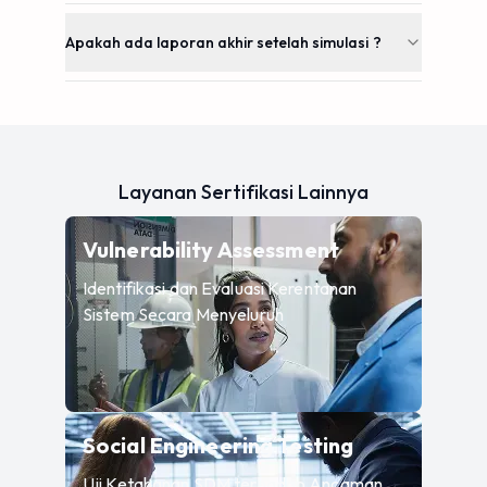
Apakah ada laporan akhir setelah simulasi ?
Layanan Sertifikasi Lainnya
—
Identifikas
Vulnerability Assessment
Identifikasi dan Evaluasi Kerentanan
Sistem Secara Menyeluruh
—
Uji Ketah
Social Engineering Testing
Uji Ketahanan SDM terhadap Ancaman