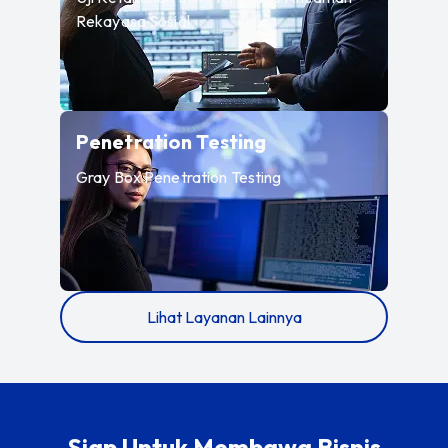
Rekayasa Sosial
—
Gray Box Penetr
Penetration Testing
Gray Box Penetration Testing
Lihat Layanan Lainnya
Siap Untuk Membawa Bisnis