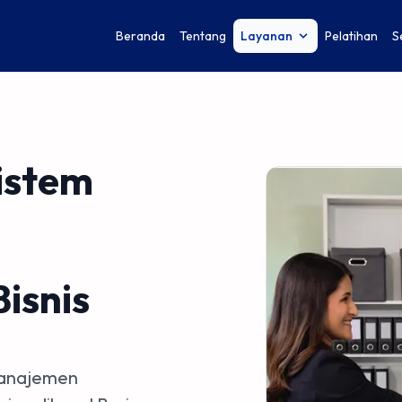
Beranda
Tentang
Layanan
Pelatihan
S
istem
isnis
manajemen