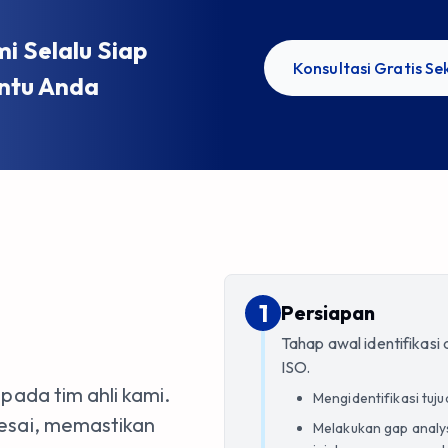
mi Selalu Siap
Konsultasi Gratis S
tu Anda
1
1
.
Persiapan
Tahap awal identifikasi
ISO.
pada tim ahli kami.
Mengidentifikasi tuju
lesai, memastikan
Melakukan gap analy