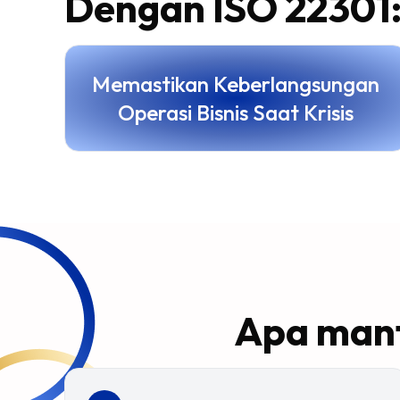
Dengan ISO 22301
Memastikan Keberlangsungan
Operasi Bisnis Saat Krisis
Apa manf