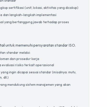
tan standar
kup sertifikasi (unit, lokasi, aktivitas yang dicakup)
ja dan langkah-langkah implementasi
nal yang bertanggung jawab terhadap proses
ail untuk memenuhi persyaratan standar ISO.
an standar melalui:
oman dan prosedur kerja
ta evaluasi risiko terkait operasional
ang ingin dicapai sesuai standar (misalnya: mutu,
 dll.)
 yang mendukung sistem manajemen yang akan