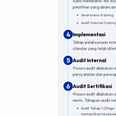
Kami membantu tim And
pelatihan yang dirancan
Awareness training
Audit internal trainin
4
4
.
Implementasi
Tahap pelaksanaan sis
standar yang telah dite
5
5
.
Audit Internal
Proses audit dilakukan 
persyaratan dan persiapa
6
6
.
Audit Sertifikasi
Proses audit dilakukan 
resmi. Tahapan audit mel
Audit Tahap 1 (Stage
memastikan kesesuai