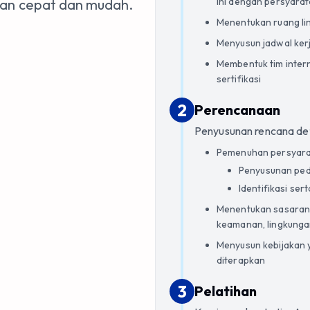
ini dengan persyara
gan cepat dan mudah.
Menentukan ruang ling
Menyusun jadwal ker
Membentuk tim inter
sertifikasi
2
2
.
Perencanaan
Penyusunan rencana det
Pemenuhan persyarat
Penyusunan ped
Identifikasi ser
Menentukan sasaran y
keamanan, lingkungan,
Menyusun kebijakan
diterapkan
3
3
.
Pelatihan