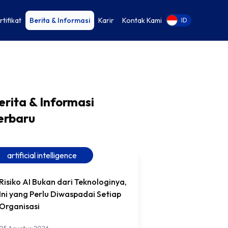
rtifikat
Berita & Informasi
Karir
Kontak Kami
EN
ID
erita & Informasi
erbaru
artificial intelligence
Risiko AI Bukan dari Teknologinya,
Ini yang Perlu Diwaspadai Setiap
Organisasi