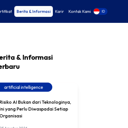
rtifikat
Berita & Informasi
Karir
Kontak Kami
EN
ID
erita & Informasi
erbaru
artificial intelligence
Risiko AI Bukan dari Teknologinya,
Ini yang Perlu Diwaspadai Setiap
Organisasi