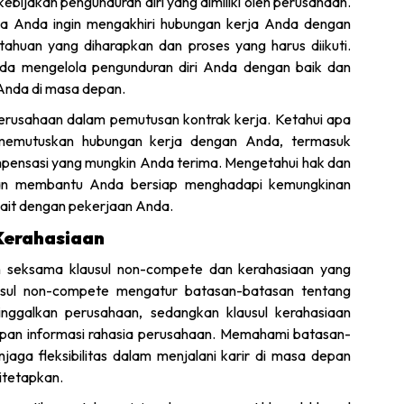
bijakan pengunduran diri yang dimiliki oleh perusahaan.
jika Anda ingin mengakhiri hubungan kerja Anda dengan
ahuan yang diharapkan dan proses yang harus diikuti.
a mengelola pengunduran diri Anda dengan baik dan
Anda di masa depan.
 perusahaan dalam pemutusan kontrak kerja. Ketahui apa
 memutuskan hubungan kerja dengan Anda, termasuk
pensasi yang mungkin Anda terima. Mengetahui hak dan
akan membantu Anda bersiap menghadapi kemungkinan
kait dengan pekerjaan Anda.
Kerahasiaan
 seksama klausul non-compete dan kerahasiaan yang
usul non-compete mengatur batasan-batasan tentang
nggalkan perusahaan, sedangkan klausul kerahasiaan
an informasi rahasia perusahaan. Memahami batasan-
ga fleksibilitas dalam menjalani karir di masa depan
itetapkan.