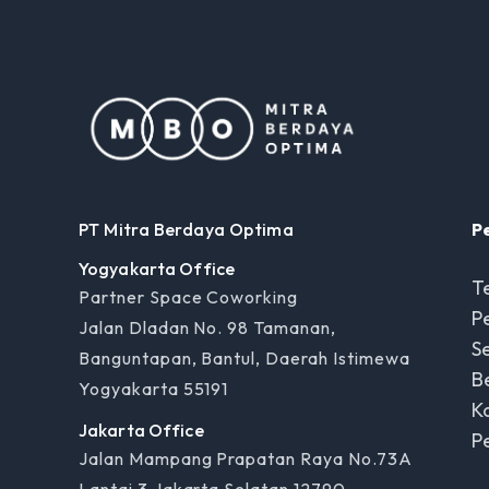
PT Mitra Berdaya Optima
P
Yogyakarta Office
T
Partner Space Coworking
P
Jalan Dladan No. 98 Tamanan,
Se
Banguntapan, Bantul, Daerah Istimewa
B
Yogyakarta 55191
Ka
Jakarta Office
P
Jalan Mampang Prapatan Raya No.73A
Lantai 3 Jakarta Selatan 12790