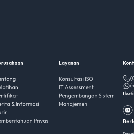
erusahaan
Layanan
Kont
(
entang
Konsultasi ISO
(
elatihan
IT Assessment
Ikut
rtifikat
Pengembangan Sistem
erita & Informasi
Manajemen
rir
emberitahuan Privasi
Ber
Dapat