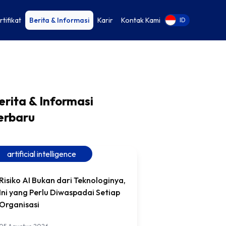
rtifikat
Berita & Informasi
Karir
Kontak Kami
EN
ID
erita & Informasi
erbaru
artificial intelligence
Risiko AI Bukan dari Teknologinya,
Ini yang Perlu Diwaspadai Setiap
Organisasi