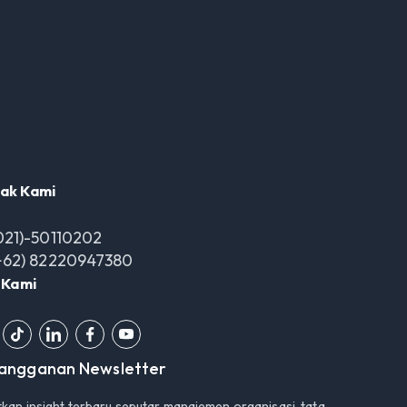
ak Kami
021)-50110202
+62) 82220947380
i Kami
langganan Newsletter
kan insight terbaru seputar manajemen organisasi, tata