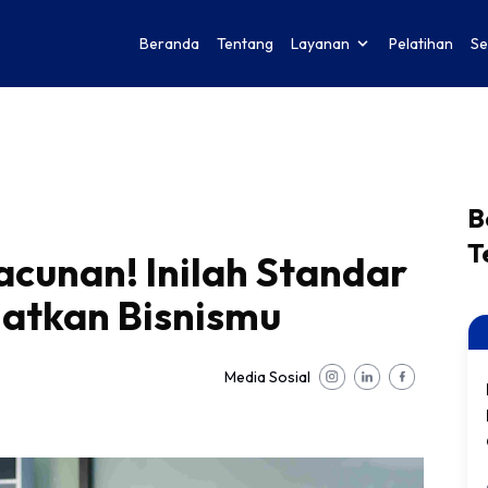
Beranda
Tentang
Layanan
Pelatihan
Se
B
T
acunan! Inilah Standar
matkan Bisnismu
Media Sosial