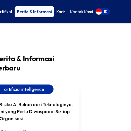
rtifikat
Berita & Informasi
Karir
Kontak Kami
EN
ID
erita & Informasi
erbaru
artificial intelligence
Risiko AI Bukan dari Teknologinya,
Ini yang Perlu Diwaspadai Setiap
Organisasi