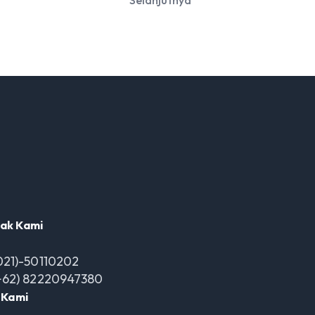
Selanjutnya
ak Kami
021)-50110202
+62) 82220947380
i Kami