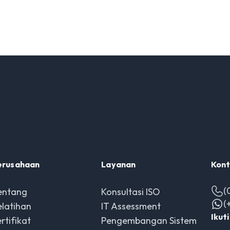
erusahaan
Layanan
Kont
(
entang
Konsultasi ISO
(
elatihan
IT Assessment
Ikut
rtifikat
Pengembangan Sistem