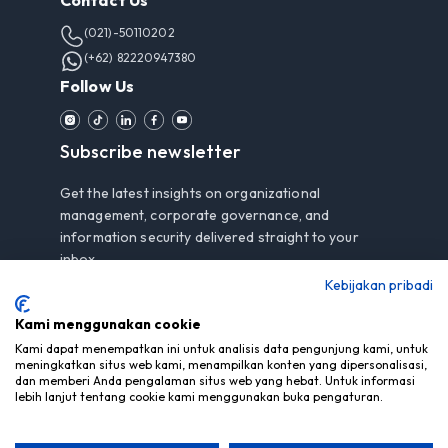
Contact Us
(021)-50110202
(+62) 82220947380
Follow Us
Subscribe newsletter
Get the latest insights on organizational
management, corporate governance, and
information security delivered straight to your
inbox.
Kebijakan pribadi
Kami menggunakan cookie
Subscribe
Kami dapat menempatkan ini untuk analisis data pengunjung kami, untuk
meningkatkan situs web kami, menampilkan konten yang dipersonalisasi,
dan memberi Anda pengalaman situs web yang hebat. Untuk informasi
By subscribing, you agree to our
Privacy Notice
.
lebih lanjut tentang cookie kami menggunakan buka pengaturan.