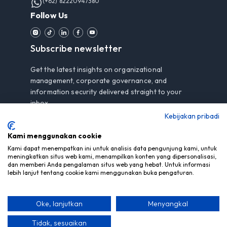
(+62) 82220947380
Follow Us
Subscribe newsletter
Get the latest insights on organizational
management, corporate governance, and
information security delivered straight to your
inbox.
Kebijakan pribadi
Kami menggunakan cookie
Subscribe
Kami dapat menempatkan ini untuk analisis data pengunjung kami, untuk
meningkatkan situs web kami, menampilkan konten yang dipersonalisasi,
dan memberi Anda pengalaman situs web yang hebat. Untuk informasi
By subscribing, you agree to our
Privacy Notice
.
lebih lanjut tentang cookie kami menggunakan buka pengaturan.
Oke, lanjutkan
Menyangkal
© Copyright 2026 PT Mitra Berdaya Optima - All Rights
Reserved
Tidak, sesuaikan