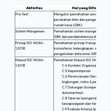
Aktivitas
Hal yang Ditingkatka
Pre Test
Mengukur pemahaman awal peserta t
perubahan iklim dan pengelolaan emi
rumah kaca (GRK).
Sistem Manajemen
Pemahaman sistem manajemen inven
GRK dan pendekatannya dalam organ
Prinsip ISO 14064-
Pemahaman prinsip transparansi, ak
1:2018
konsistensi, kelengkapan, serta rel
pengelolaan data emisi GRK.
Klausul ISO 14064-
Pemahaman Klausul ISO 14064-1:201
1:2018
C.4 Konteks Organisasi
C.5 Kepemimpinan
C.6 Perencanaan (termasuk as
lingkungan, risiko & peluang)
C.7 Dukungan (kompetensi, kom
dokumentasi)
C.8 Operasi (pengendalian ope
kesiapsiagaan dan tanggap dar
C.9 Evaluasi Kinerja (pemantaua