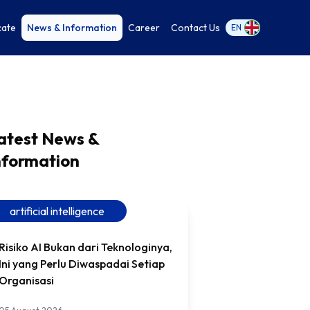
cate
News & Information
Career
Contact Us
EN
atest News &
nformation
artificial intelligence
Risiko AI Bukan dari Teknologinya,
Ini yang Perlu Diwaspadai Setiap
Organisasi