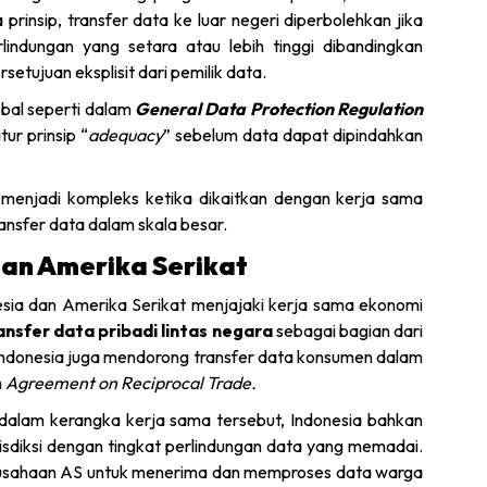
 prinsip, transfer data ke luar negeri diperbolehkan jika
lindungan yang setara atau lebih tinggi dibandingkan
setujuan eksplisit dari pemilik data.
obal seperti dalam
General Data Protection Regulation
ur prinsip “
adequacy
” sebelum data dapat dipindahkan
 menjadi kompleks ketika dikaitkan dengan kerja sama
ansfer data dalam skala besar.
dan Amerika Serikat
esia dan Amerika Serikat menjajaki kerja sama ekonomi
ansfer data pribadi lintas negara
sebagai bagian dari
Indonesia juga mendorong transfer data konsumen dalam
m
Agreement on Reciprocal Trade.
alam kerangka kerja sama tersebut, Indonesia bahkan
sdiksi dengan tingkat perlindungan data yang memadai.
rusahaan AS untuk menerima dan memproses data warga