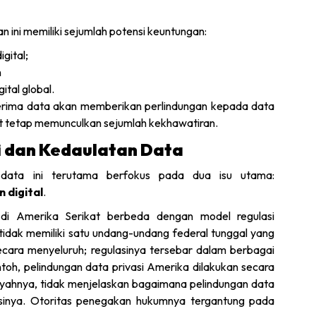
an ini memiliki sejumlah potensi keuntungan:
gital;
n
tal global.
erima data akan memberikan perlindungan kepada data
ut tetap memunculkan sejumlah kekhawatiran.
si dan Kedaulatan Data
r data ini terutama berfokus pada dua isu utama:
 digital
.
di Amerika Serikat berbeda dengan model regulasi
 tidak memiliki satu undang-undang federal tunggal yang
ecara menyeluruh; regulasinya tersebar dalam berbagai
toh, pelindungan data privasi Amerika dilakukan secara
ayahnya, tidak menjelaskan bagaimana pelindungan data
iksinya. Otoritas penegakan hukumnya tergantung pada