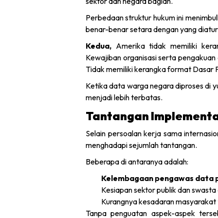
sektor dan negara bagian.
Perbedaan struktur hukum ini menimbul
benar-benar setara dengan yang diatu
Kedua,
Amerika tidak memiliki kera
Kewajiban organisasi serta pengakuan 
Tidak memiliki kerangka format Dasar
Ketika data warga negara diproses di yu
menjadi lebih terbatas.
Tantangan Implementa
Selain persoalan kerja sama internasi
menghadapi sejumlah tantangan.
Beberapa di antaranya adalah:
Kelembagaan pengawas data p
Kesiapan sektor publik dan swasta
Kurangnya kesadaran masyarakat te
Tanpa penguatan aspek-aspek tersebu