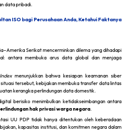
n data pribadi.
ltan ISO bagi Perusahaan Anda, Ketahui Faktanya
ia–Amerika Serikat mencerminkan dilema yang dihadapi
tal: antara membuka arus data global dan menjaga
 Index
menunjukkan bahwa kesiapan keamanan siber
situasi tersebut, kebijakan membuka transfer data lintas
guatan kerangka perlindungan data domestik.
igital berisiko menimbulkan ketidakseimbangan antara
erlindungan hak privasi warga negara
.
ntasi UU PDP tidak hanya ditentukan oleh keberadaan
kebijakan, kapasitas institusi, dan komitmen negara dalam