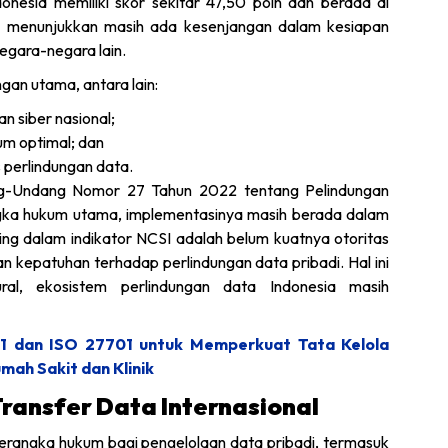
nesia memiliki skor sekitar 47,50 poin dan berada di
ini menunjukkan masih ada kesenjangan dalam kesiapan
egara-negara lain.
gan utama, antara lain:
 siber nasional;
um optimal; dan
perlindungan data.
ang-Undang Nomor 27 Tahun 2022 tentang Pelindungan
gka hukum utama, implementasinya masih berada dalam
ting dalam indikator NCSI adalah belum kuatnya otoritas
kepatuhan terhadap perlindungan data pribadi. Hal ini
ral, ekosistem perlindungan data Indonesia masih
1 dan ISO 27701 untuk Memperkuat Tata Kelola
ah Sakit dan Klinik
ransfer Data Internasional
angka hukum bagi pengelolaan data pribadi, termasuk