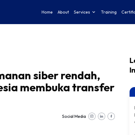
Home
About
Services
Training
Certifi
L
I
manan siber rendah,
sia membuka transfer
Social Media